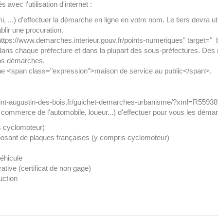
avec l'utilisation d'internet :
 ...) d'effectuer la démarche en ligne en votre nom. Le tiers devra ut
blir une procuration.
tps://www.demarches.interieur.gouv.fr/points-numeriques" target="_
dans chaque préfecture et dans la plupart des sous-préfectures. Des
vos démarches.
e <span class="expression">maison de service au public</span>.
nt-augustin-des-bois.fr/guichet-demarches-urbanisme/?xml=R55938">p
du commerce de l'automobile, loueur...) d'effectuer pour vous les déma
s cyclomoteur)
sposant de plaques françaises (y compris cyclomoteur)
véhicule
ative (certificat de non gage)
uction