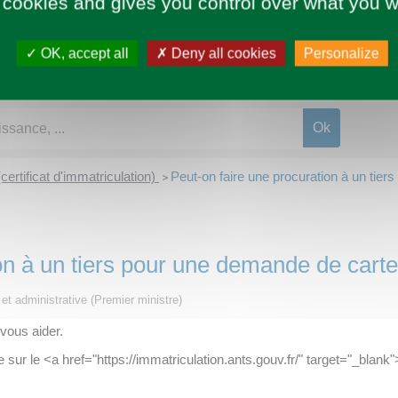
 cookies and gives you control over what you w
OK, accept all
Deny all cookies
Personalize
(certificat d'immatriculation)
Peut-on faire une procuration à un tier
>
on à un tiers pour une demande de carte
e et administrative (Premier ministre)
vous aider.
sur le <a href="https://immatriculation.ants.gouv.fr/" target="_blank"