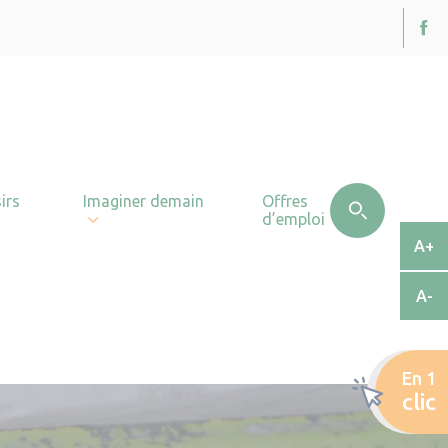
irs
Imaginer demain
Offres
d’emploi
A+
A-
En 1
clic