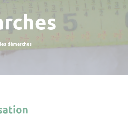
arches
 les démarches
sation