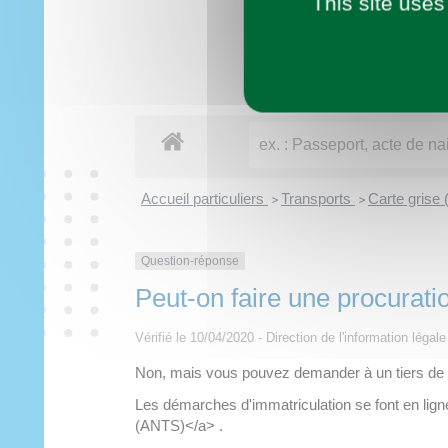
This site uses
Imaginer demain
Municipalité
Vie pratique
À tout âge
Découvrir
Loisirs
Accueil particuliers
Transports
Carte grise 
>
>
Question-réponse
Peut-on faire une procurati
Vérifié le 10/04/2020 - Direction de l'information légal
Non, mais vous pouvez demander à un tiers de 
Les démarches d'immatriculation se font en ligne 
(ANTS)</a> .