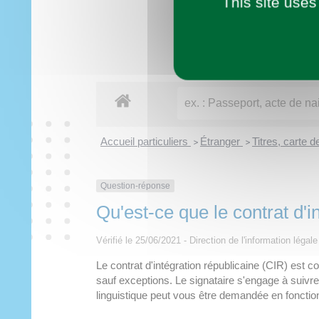
This site uses
Imaginer demain
Municipalité
Vie pratique
À tout âge
Découvrir
Loisirs
Accueil particuliers
Étranger
Titres, carte 
>
>
Question-réponse
Qu'est-ce que le contrat d'i
Vérifié le 25/06/2021 - Direction de l'information légal
Le contrat d'intégration républicaine (CIR) est c
sauf exceptions. Le signataire s'engage à suivre 
linguistique peut vous être demandée en fonction