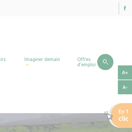
irs
Imaginer demain
Offres
d’emploi
A+
A-
En 1
clic