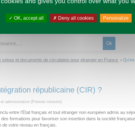
 cookies and gives you control over what you w
OK, accept all
Deny all cookies
Personalize
de séjour et documents de circulation pour étranger en France
Qu'est
>
ntégration républicaine (CIR) ?
e et administrative (Premier ministre)
onclu entre l'État français et tout étranger non européen admis au séj
des formations pour favoriser son insertion dans la société française.
 de votre niveau en français.