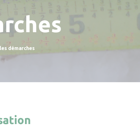
arches
 les démarches
sation