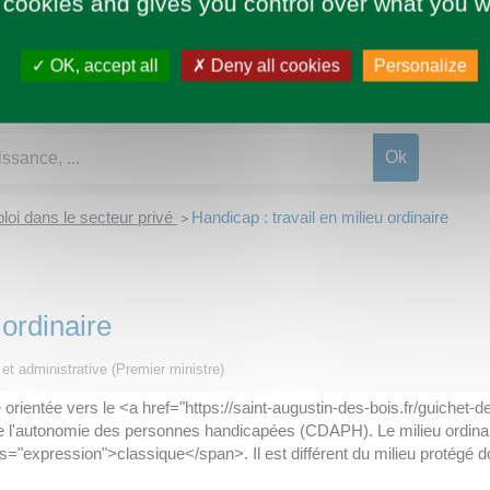
 cookies and gives you control over what you w
OK, accept all
Deny all cookies
Personalize
loi dans le secteur privé
Handicap : travail en milieu ordinaire
>
 ordinaire
e et administrative (Premier ministre)
 orientée vers le <a href="https://saint-augustin-des-bois.fr/guich
de l'autonomie des personnes handicapées (CDAPH). Le milieu ordinai
s="expression">classique</span>. Il est différent du milieu protégé do