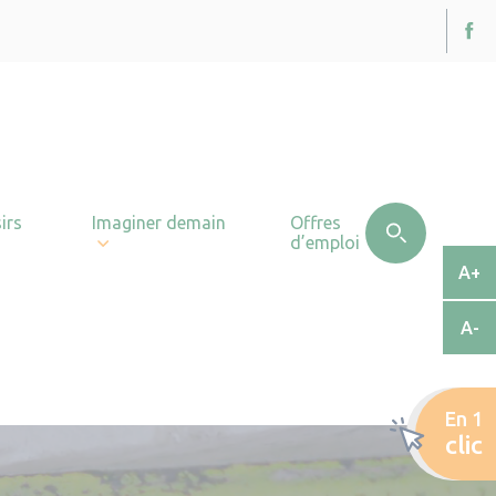
irs
Imaginer demain
Offres
d’emploi
A+
A-
En 1
clic