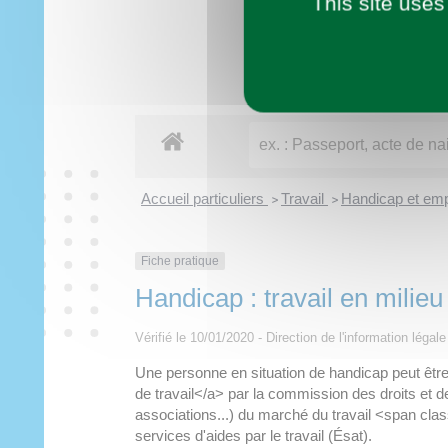
This site uses
Imaginer demain
Municipalité
Vie pratique
À tout âge
Découvrir
Loisirs
Accueil particuliers
Travail
Handicap et emp
>
>
Fiche pratique
Handicap : travail en milieu
Vérifié le 10/01/2020 - Direction de l'information légal
Une personne en situation de handicap peut être
de travail</a> par la commission des droits et 
associations...) du marché du travail <span clas
services d'aides par le travail (Ésat).