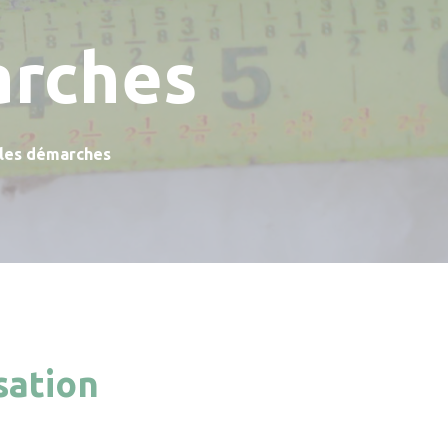
arches
 les démarches
sation