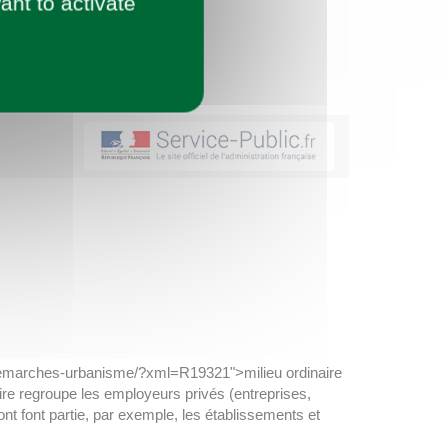
ant to activate
et-demarches-urbanisme/?xml=R19321">milieu ordinaire
re regroupe les employeurs privés (entreprises,
nt font partie, par exemple, les établissements et