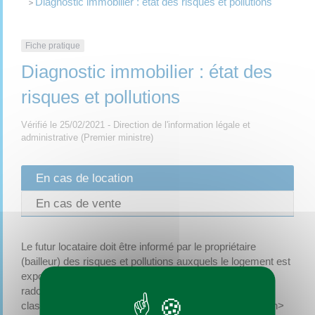
Diagnostic immobilier : état des risques et pollutions
>
Fiche pratique
Diagnostic immobilier : état des
risques et pollutions
Vérifié le 25/02/2021 - Direction de l'information légale et
administrative (Premier ministre)
En cas de location
En cas de vente
Le futur locataire doit être informé par le propriétaire
(bailleur) des risques et pollutions auxquels le logement est
exposé (naturels, miniers, technologiques, sismiques,
radon...). Pour ce faire, un diagnostic <span
class="expression">état des risques et pollutions</span>