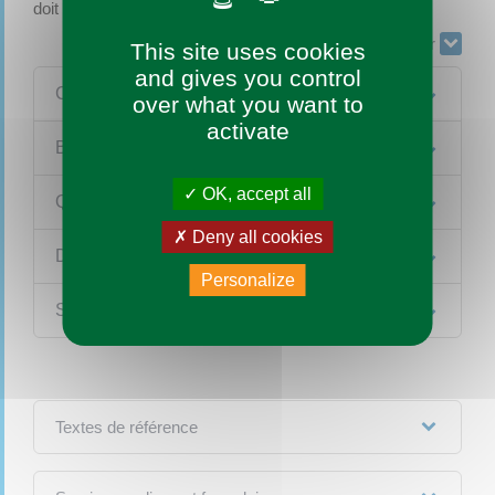
doit être joint au bail.
Tout replier
Tout déplier
This site uses cookies
and gives you control
Communes concernées
over what you want to
activate
Biens concernés
OK, accept all
Qui doit réaliser le diagnostic ?
Deny all cookies
Durée de validité
Personalize
Sanctions
Textes de référence