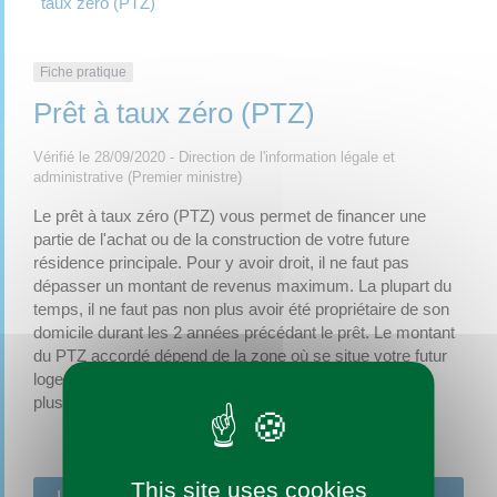
taux zéro (PTZ)
Fiche pratique
Prêt à taux zéro (PTZ)
Vérifié le 28/09/2020 - Direction de l'information légale et
administrative (Premier ministre)
Le prêt à taux zéro (PTZ) vous permet de financer une
partie de l'achat ou de la construction de votre future
résidence principale. Pour y avoir droit, il ne faut pas
dépasser un montant de revenus maximum. La plupart du
temps, il ne faut pas non plus avoir été propriétaire de son
domicile durant les 2 années précédant le prêt. Le montant
du PTZ accordé dépend de la zone où se situe votre futur
logement. Il est possible de le compléter avec un ou
plusieurs autres prêts.
This site uses cookies
Logement ayant déjà été habité