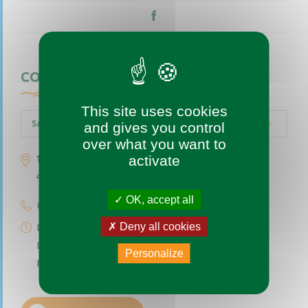
CONTACTEZ-NOUS
This site uses cookies
Saint-Augustin-des-Bois
and gives you control
over what you want to
activate
1 place de l’église
49170 Saint-Augustin-des-Bois
OK, accept all
02 41 77 04 49
Deny all cookies
Lundi au vendredi de 9h à 12h
Le premier et troisième samedi du mois de 9h à 12h
Personalize
Permanence téléphonique de 14h à 17h (sauf samedi)