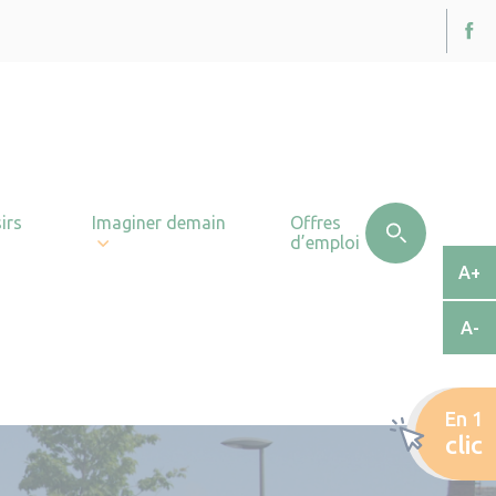
irs
Imaginer demain
Offres
d’emploi
A+
A-
En 1
clic