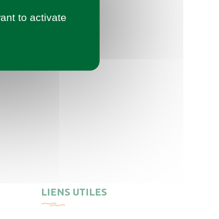
ant to activate
LIENS UTILES