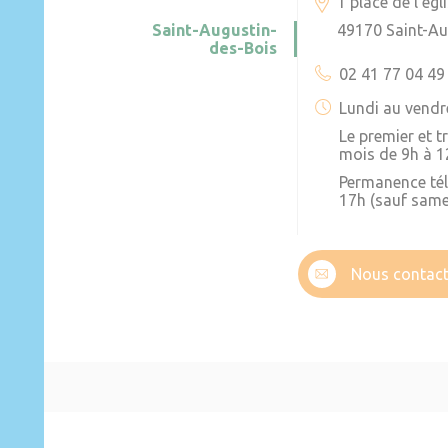
1 place de l’égl
Saint-Augustin-
49170 Saint-Au
des-Bois
02 41 77 04 49
Lundi au vendr
Le premier et 
mois de 9h à 1
Permanence té
17h (sauf same
Nous contact