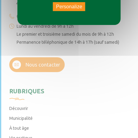
49170 Saint-Augustin-des-Bois
Personalize
02 41 77 04 49
Lundi au vendredi de 9h à 12h
Le premier et troisième samedi du mois de 9h à 12h
Permanence téléphonique de 14h à 17h (sauf samedi)
Nous contacter
RUBRIQUES
Découvrir
Municipalité
À tout âge
Vie pratique