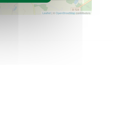
Leaflet
| ©
OpenStreetMap
contributors