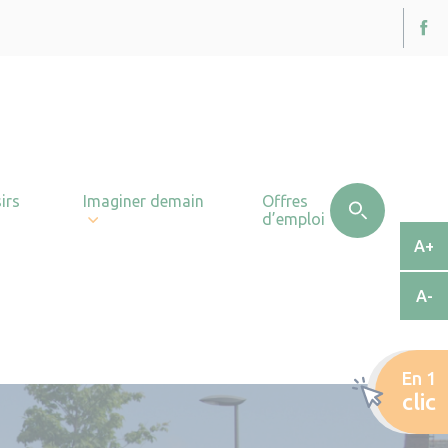
irs
Imaginer demain
Offres
d’emploi
A+
A-
En 1
clic