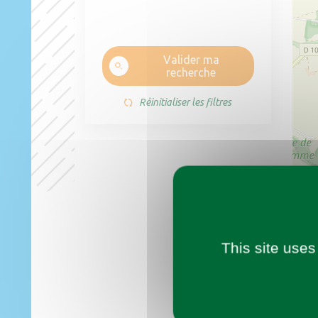
Valider ma
recherche
4
Réinitialiser les filtres
This site uses