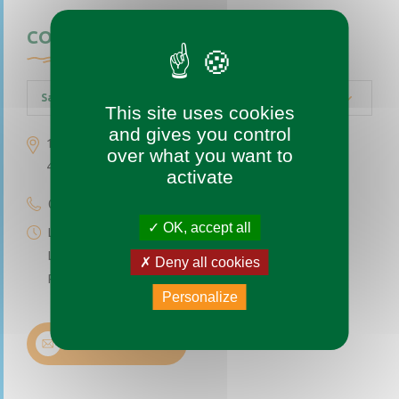
CONTACTEZ-NOUS
Saint-Augustin-des-Bois
This site uses cookies
and gives you control
1 place de l’église
over what you want to
49170 Saint-Augustin-des-Bois
activate
02 41 77 04 49
OK, accept all
Lundi au vendredi de 9h à 12h
Le premier et troisième samedi du mois de 9h à 12h
Deny all cookies
Permanence téléphonique de 14h à 17h (sauf samedi)
Personalize
Nous contacter