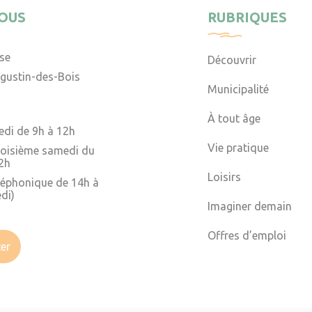
OUS
RUBRIQUES
ise
Découvrir
gustin-des-Bois
Municipalité
À tout âge
edi de 9h à 12h
Vie pratique
troisième samedi du
2h
Loisirs
léphonique de 14h à
di)
Imaginer demain
Offres d’emploi
er