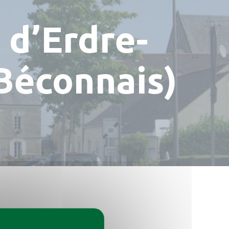
 d’Erdre-
Béconnais)