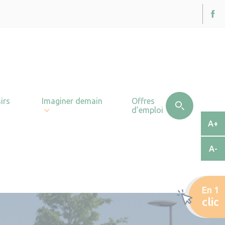
irs
Imaginer demain
Offres
d’emploi
A+
A-
En 1
clic