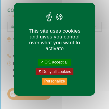
CONTACTEZ-NOUS
Saint-Augustin-des-Bois
This site uses cookies
and gives you control
1 place de l’église
over what you want to
49170 Saint-Augustin-des-Bois
activate
02 41 77 04 49
OK, accept all
Lundi au vendredi de 9h à 12h
Le premier et troisième samedi du mois de 9h à 12h
Deny all cookies
Permanence téléphonique de 14h à 17h (sauf samedi)
Personalize
Nous contacter