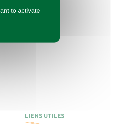
ant to activate
LIENS UTILES