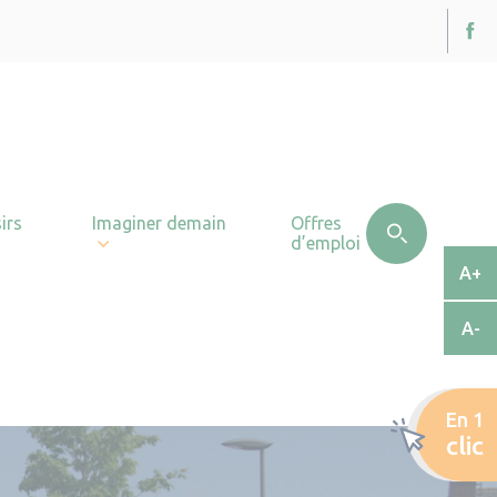
irs
Imaginer demain
Offres
d’emploi
A+
A-
En 1
clic