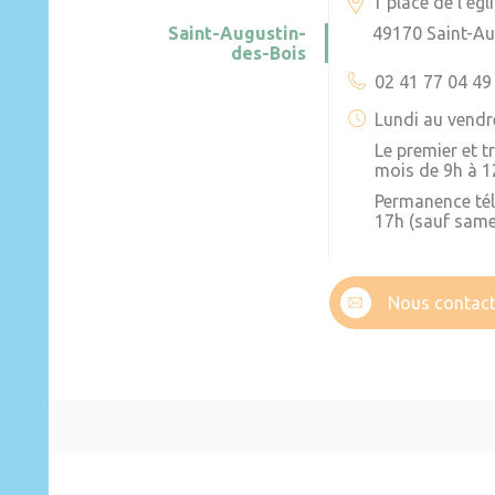
1 place de l’égl
Saint-Augustin-
49170 Saint-Au
des-Bois
02 41 77 04 49
Lundi au vendr
Le premier et 
mois de 9h à 1
Permanence té
17h (sauf same
Nous contact