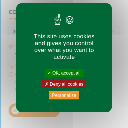
CONTACTEZ-NOUS
Saint-Augustin-des-Bois
This site uses cookies
and gives you control
1 place de l’église
over what you want to
49170 Saint-Augustin-des-Bois
activate
02 41 77 04 49
OK, accept all
Lundi au vendredi de 9h à 12h
Le premier et troisième samedi du mois de 9h à 12h
Deny all cookies
Permanence téléphonique de 14h à 17h (sauf samedi)
Personalize
Nous contacter