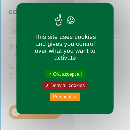
CONTACTEZ-NOUS
Saint-Augustin-des-Bois
This site uses cookies
and gives you control
1 place de l’église
over what you want to
49170 Saint-Augustin-des-Bois
activate
02 41 77 04 49
OK, accept all
Lundi au vendredi de 9h à 12h
Le premier et troisième samedi du mois de 9h à 12h
Deny all cookies
Permanence téléphonique de 14h à 17h (sauf samedi)
Personalize
Nous contacter