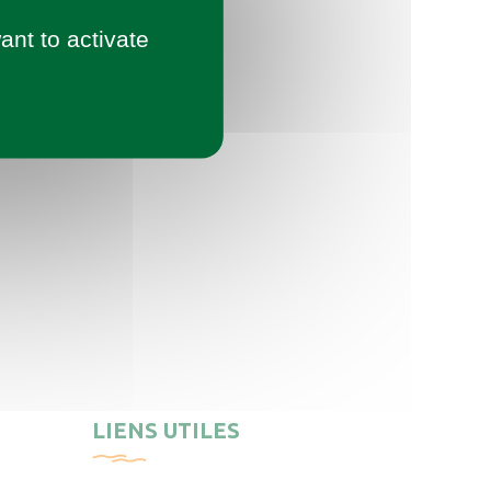
ant to activate
LIENS UTILES