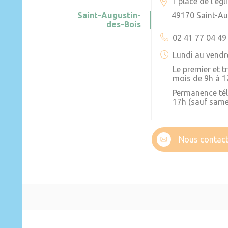
1 place de l’égl
Saint-Augustin-
49170 Saint-Au
des-Bois
02 41 77 04 49
Lundi au vendr
Le premier et 
mois de 9h à 1
Permanence té
17h (sauf same
Nous contact