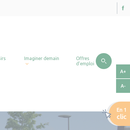
irs
Imaginer demain
Offres
d’emploi
A+
A-
En 1
clic