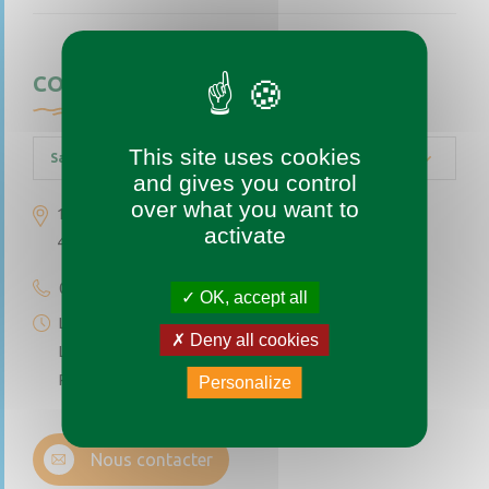
CONTACTEZ-NOUS
This site uses cookies
Saint-Augustin-des-Bois
and gives you control
over what you want to
1 place de l’église
activate
49170 Saint-Augustin-des-Bois
02 41 77 04 49
OK, accept all
Lundi au vendredi de 9h à 12h
Deny all cookies
Le premier et troisième samedi du mois de 9h à 12h
Permanence téléphonique de 14h à 17h (sauf samedi)
Personalize
Nous contacter