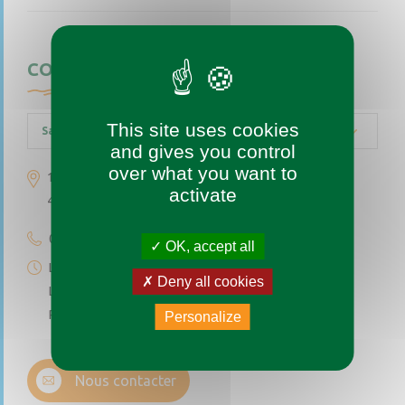
CONTACTEZ-NOUS
This site uses cookies
Saint-Augustin-des-Bois
and gives you control
over what you want to
1 place de l’église
activate
49170 Saint-Augustin-des-Bois
02 41 77 04 49
OK, accept all
Lundi au vendredi de 9h à 12h
Deny all cookies
Le premier et troisième samedi du mois de 9h à 12h
Permanence téléphonique de 14h à 17h (sauf samedi)
Personalize
Nous contacter