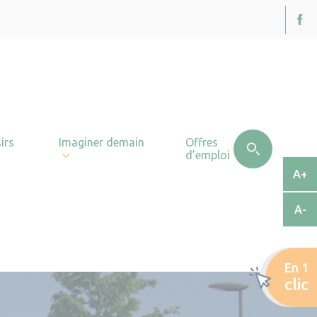
irs
Imaginer demain
Offres
d’emploi
A+
A-
En 1
clic