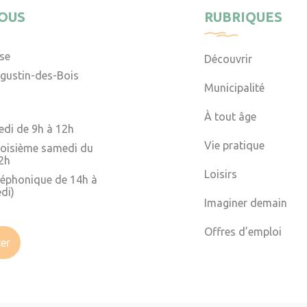
OUS
RUBRIQUES
ise
Découvrir
gustin-des-Bois
Municipalité
À tout âge
edi de 9h à 12h
Vie pratique
troisième samedi du
2h
Loisirs
léphonique de 14h à
di)
Imaginer demain
Offres d’emploi
er