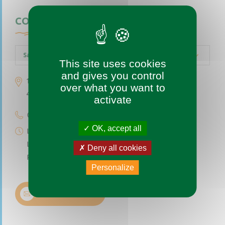
CONTACTEZ-NOUS
Saint-Augustin-des-Bois
This site uses cookies
and gives you control
1 place de l’église
over what you want to
49170 Saint-Augustin-des-Bois
activate
02 41 77 04 49
OK, accept all
Lundi au vendredi de 9h à 12h
Le premier et troisième samedi du mois de 9h à 12h
Deny all cookies
Permanence téléphonique de 14h à 17h (sauf samedi)
Personalize
Nous contacter