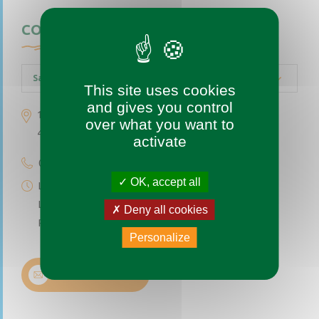
CONTACTEZ-NOUS
Saint-Augustin-des-Bois
This site uses cookies
and gives you control
1 place de l’église
over what you want to
49170 Saint-Augustin-des-Bois
activate
02 41 77 04 49
OK, accept all
Lundi au vendredi de 9h à 12h
Le premier et troisième samedi du mois de 9h à 12h
Deny all cookies
Permanence téléphonique de 14h à 17h (sauf samedi)
Personalize
Nous contacter