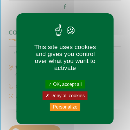
CONTACTEZ-NOUS
This site uses cookies
Saint-Augustin-des-Bois
and gives you control
over what you want to
activate
1 place de l’église
49170 Saint-Augustin-des-Bois
OK, accept all
02 41 77 04 49
Deny all cookies
Lundi au vendredi de 9h à 12h
Le premier et troisième samedi du mois de 9h à 12h
Personalize
Permanence téléphonique de 14h à 17h (sauf samedi)