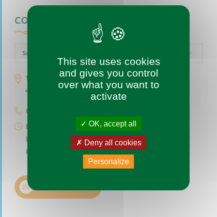
CONTACTEZ-NOUS
Saint-Augustin-des-Bois
This site uses cookies
and gives you control
1 place de l’église
over what you want to
49170 Saint-Augustin-des-Bois
activate
02 41 77 04 49
OK, accept all
Lundi au vendredi de 9h à 12h
Le premier et troisième samedi du mois de 9h à 12h
Deny all cookies
Permanence téléphonique de 14h à 17h (sauf samedi)
Personalize
Nous contacter