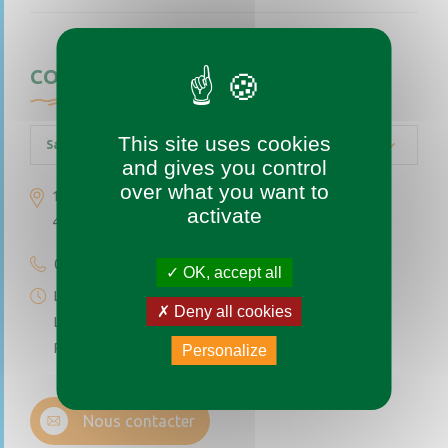
CONTACTEZ-NOUS
This site uses cookies
Saint-Augustin-des-Bois
and gives you control
over what you want to
1 place de l’église
activate
49170 Saint-Augustin-des-Bois
02 41 77 04 49
OK, accept all
Lundi au vendredi de 9h à 12h
Deny all cookies
Le premier et troisième samedi du mois de 9h à 12h
Permanence téléphonique de 14h à 17h (sauf samedi)
Personalize
Nous contacter