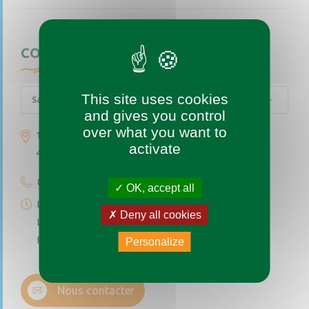
CONTACTEZ-NOUS
This site uses cookies
Saint-Augustin-des-Bois
and gives you control
over what you want to
1 place de l’église
activate
49170 Saint-Augustin-des-Bois
02 41 77 04 49
OK, accept all
Lundi au vendredi de 9h à 12h
Deny all cookies
Le premier et troisième samedi du mois de 9h à 12h
Permanence téléphonique de 14h à 17h (sauf samedi)
Personalize
Nous contacter