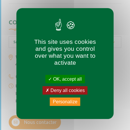
CONTACTEZ-NOUS
This site uses cookies
Saint-Augustin-des-Bois
and gives you control
over what you want to
1 place de l’église
activate
49170 Saint-Augustin-des-Bois
02 41 77 04 49
OK, accept all
Lundi au vendredi de 9h à 12h
Deny all cookies
Le premier et troisième samedi du mois de 9h à 12h
Permanence téléphonique de 14h à 17h (sauf samedi)
Personalize
Nous contacter