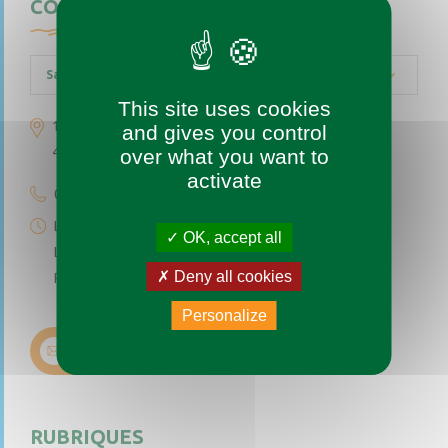
CONTACTEZ-NOUS
Saint-Augustin-des-Bois
This site uses cookies
1 place de l’église
and gives you control
49170 Saint-Augustin-des-Bois
over what you want to
activate
02 41 77 04 49
Lundi au vendredi de 9h à 12h
OK, accept all
Le premier et troisième samedi du mois de 9h à 12h
Deny all cookies
Permanence téléphonique de 14h à 17h (sauf samedi)
Personalize
Nous contacter
RUBRIQUES