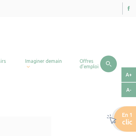
irs
Imaginer demain
Offres
d’emploi
A+
A-
En 1
clic