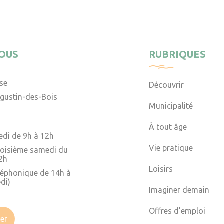
OUS
RUBRIQUES
ise
Découvrir
gustin-des-Bois
Municipalité
À tout âge
edi de 9h à 12h
Vie pratique
troisième samedi du
2h
Loisirs
léphonique de 14h à
di)
Imaginer demain
Offres d’emploi
er