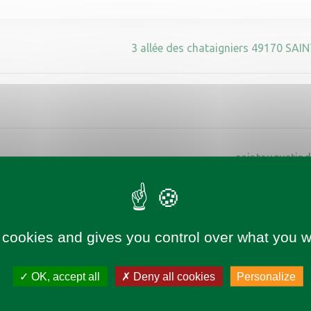
3 allée des chataigniers 49170 S
saintaugustind
 cookies and gives you control over what you w
OK, accept all
Deny all cookies
Personalize
https://www.