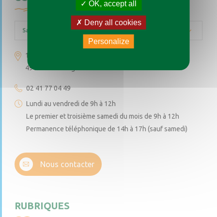
OK, accept all
Deny all cookies
Saint-Augustin-des-Bois
Personalize
1 place de l’église
49170 Saint-Augustin-des-Bois
02 41 77 04 49
Lundi au vendredi de 9h à 12h
Le premier et troisième samedi du mois de 9h à 12h
Permanence téléphonique de 14h à 17h (sauf samedi)
Nous contacter
RUBRIQUES