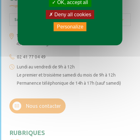
OK, accept all
Deny all cookies
Saint-Augustin-des-Bois
Personalize
1 place de l’église
49170 Saint-Augustin-des-Bois
02 41 77 04 49
Lundi au vendredi de 9h à 12h
Le premier et troisième samedi du mois de 9h à 12h
Permanence téléphonique de 14h à 17h (sauf samedi)
Nous contacter
RUBRIQUES