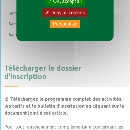
OK, accept all
Deny all cookies
Samedi 20 juin 2026
Samedi 27 juin 2026
Personalize
Samedi 05 septembre 2026
Télécharger le dossier
d'inscription
📄
Téléchargez le programme complet des activités,
les tarifs et le bulletin d’inscription en cliquant sur le
document joint à cet article.
Pour tout renseignement complémentaire concernant les