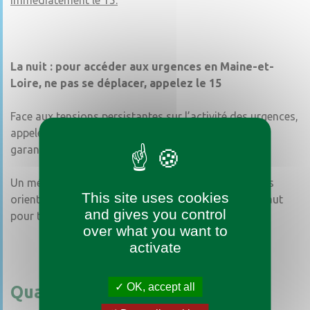
immédiatement le 15.
La nuit : pour accéder aux urgences en Maine-et-
Loire, ne pas se déplacer, appelez le 15
Face aux tensions persistantes sur l’activité des urgences,
appeler le 15 avant de se déplacer est essentiel pour
garantir une prise en charge adaptée à chacun.
Un médecin régulateur évalue votre situation et vous
This site uses cookies
oriente vers la solution la plus adaptée. Ce réflexe vaut
and gives you control
pour tous les établissements du département.
over what you want to
activate
OK, accept all
Quand aller aux urgences ?