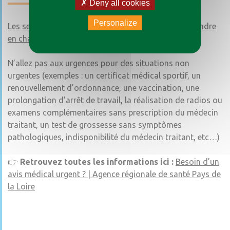
Deny all cookies
Personalize
Les services d’urgences sont d’abord destinés à prendre
en charge les
urgences vitales / cas graves.
N’allez pas aux urgences pour des situations non
urgentes (exemples : un certificat médical sportif, un
renouvellement d’ordonnance, une vaccination, une
prolongation d’arrêt de travail, la réalisation de radios ou
examens complémentaires sans prescription du médecin
traitant, un test de grossesse sans symptômes
pathologiques, indisponibilité du médecin traitant, etc…)
👉
Retrouvez toutes les informations ici :
Besoin d’un
avis médical urgent ? | Agence régionale de santé Pays de
la Loire