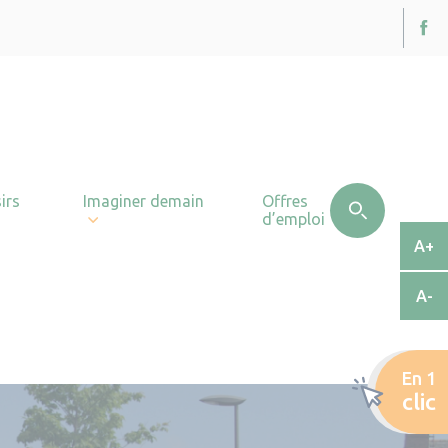
irs
Imaginer demain
Offres
d’emploi
A+
A-
En 1
clic