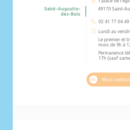
1 place de l’égl
Saint-Augustin-
49170 Saint-Au
des-Bois
02 41 77 04 49
Lundi au vendr
Le premier et 
mois de 9h à 1
Permanence té
17h (sauf same
Nous contact