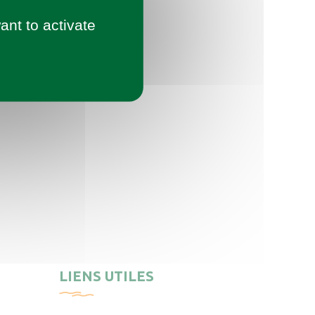
ant to activate
LIENS UTILES